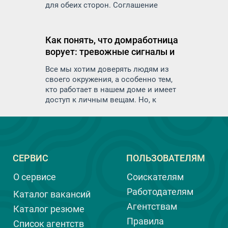
для обеих сторон. Соглашение
защитит права и обязанности как
работодателя, так и работника и
минимизирует риск недоразумений
Как понять, что домработница
и конфликтов в будущем
ворует: тревожные сигналы и
меры предосторожности
Все мы хотим доверять людям из
своего окружения, а особенно тем,
кто работает в нашем доме и имеет
доступ к личным вещам. Но, к
сожалению, иногда возникают
ситуации, когда доверие не
оправдывается. Воровство со
стороны домашнего персонала — это
неприятная и очень деликатная тема,
СЕРВИС
ПОЛЬЗОВАТЕЛЯМ
которую многие предпочитают не
обсуждать. И тем не менее, важно
О сервисе
Соискателям
быть осведомленным и уметь
распознавать тревожные сигналы,
Работодателям
Каталог вакансий
чтобы вовремя принять меры, а ещё
Агентствам
Каталог резюме
лучше, предотвратить воровство.
Правила
Список агентств