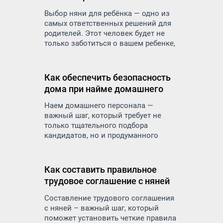
Выбор няни для ребёнка — одно из
самых ответственных решений для
родителей. Этот человек будет не
только заботиться о вашем ребенке,
но и оказывать влияние на его
развитие, воспитание и
эмоциональное состояние. Как же
Как обеспечить безопасность
правильно подойти к подбору няни и
дома при найме домашнего
на что обратить внимание, чтобы
персонала
найти надежного и
Наем домашнего персонала —
квалифицированного специалиста.
важный шаг, который требует не
только тщательного подбора
кандидатов, но и продуманного
подхода к вопросам безопасности. В
дом приходят посторонние люди:
няни, домработницы, сиделки,
Как составить правильное
повара — и вы доверяете им самое
трудовое соглашение с няней
ценное: детей, пожилых родителей,
личные вещи и пространство.
Составление трудового соглашения
с няней – важный шаг, который
поможет установить четкие правила