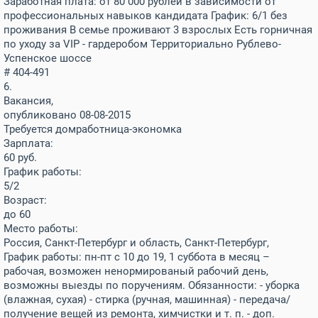
Заработная плата: от 80 000 рублей в зависимости от
профессиональных навыков кандидата График: 6/1 без
проживания В семье проживают 3 взрослых Есть горничная
по уходу за VIP - гардеробом Территориально Рублево-
Успенское шоссе
# 404-491
6.
Вакансия,
опубликовано 08-08-2015
Требуется домработница-экономка
Зарплата:
60
руб.
График работы:
5/2
Возраст:
до 60
Место работы:
Россия, Санкт-Петербург и область, Санкт-Петербург,
График работы: пн-пт с 10 до 19, 1 суббота в месяц –
рабочая, возможен ненормированый рабочий день,
возможны выезды по поручениям. Обязанности: - уборка
(влажная, сухая) - стирка (ручная, машинная) - передача/
получение вещей из ремонта, химчистки и т. п. - доп.