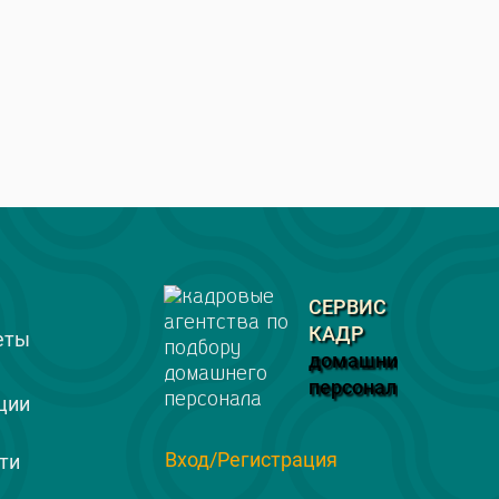
СЕРВИС
КАДР
еты
домашний
персонал
ции
Вход/Регистрация
ти