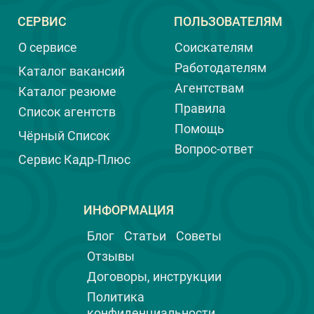
неприятная и очень деликатная тема,
СЕРВИС
ПОЛЬЗОВАТЕЛЯМ
которую многие предпочитают не
обсуждать. И тем не менее, важно
О сервисе
Соискателям
быть осведомленным и уметь
распознавать тревожные сигналы,
Работодателям
Каталог вакансий
чтобы вовремя принять меры, а ещё
Агентствам
Каталог резюме
лучше, предотвратить воровство.
Правила
Список агентств
Помощь
Чёрный Список
Вопрос-ответ
Сервис Кадр-Плюс
ИНФОРМАЦИЯ
Блог
Статьи
Советы
Отзывы
Договоры, инструкции
Политика
конфиденциальности