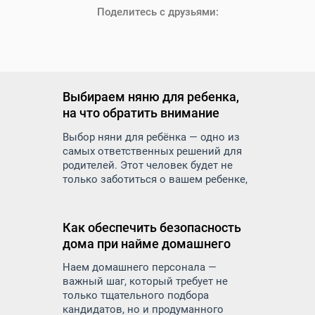
Поделитесь с друзьями:
Выбираем няню для ребенка,
на что обратить внимание
Выбор няни для ребёнка — одно из
самых ответственных решений для
родителей. Этот человек будет не
только заботиться о вашем ребенке,
но и оказывать влияние на его
развитие, воспитание и
эмоциональное состояние. Как же
Как обеспечить безопасность
правильно подойти к подбору няни и
дома при найме домашнего
на что обратить внимание, чтобы
персонала
найти надежного и
Наем домашнего персонала —
квалифицированного специалиста.
важный шаг, который требует не
только тщательного подбора
кандидатов, но и продуманного