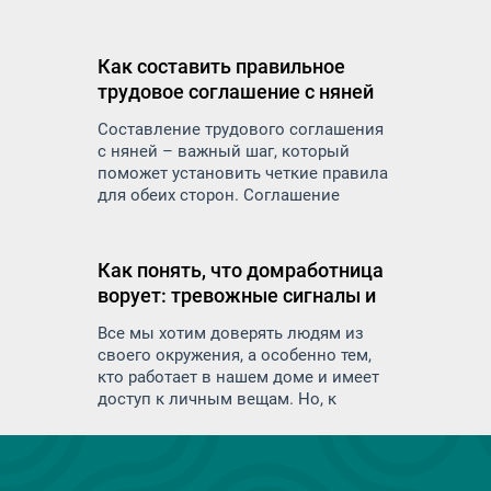
подхода к вопросам безопасности. В
дом приходят посторонние люди:
няни, домработницы, сиделки,
Как составить правильное
повара — и вы доверяете им самое
трудовое соглашение с няней
ценное: детей, пожилых родителей,
личные вещи и пространство.
Составление трудового соглашения
с няней – важный шаг, который
поможет установить четкие правила
для обеих сторон. Соглашение
защитит права и обязанности как
работодателя, так и работника и
минимизирует риск недоразумений
Как понять, что домработница
и конфликтов в будущем
ворует: тревожные сигналы и
меры предосторожности
Все мы хотим доверять людям из
своего окружения, а особенно тем,
кто работает в нашем доме и имеет
доступ к личным вещам. Но, к
сожалению, иногда возникают
ситуации, когда доверие не
оправдывается. Воровство со
стороны домашнего персонала — это