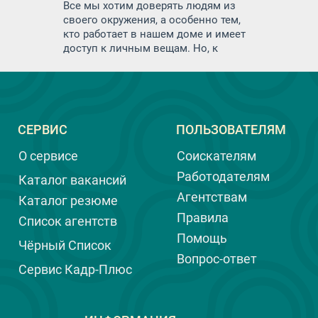
Все мы хотим доверять людям из
своего окружения, а особенно тем,
кто работает в нашем доме и имеет
доступ к личным вещам. Но, к
сожалению, иногда возникают
ситуации, когда доверие не
оправдывается. Воровство со
стороны домашнего персонала — это
неприятная и очень деликатная тема,
СЕРВИС
ПОЛЬЗОВАТЕЛЯМ
которую многие предпочитают не
обсуждать. И тем не менее, важно
О сервисе
Соискателям
быть осведомленным и уметь
распознавать тревожные сигналы,
Работодателям
Каталог вакансий
чтобы вовремя принять меры, а ещё
Агентствам
Каталог резюме
лучше, предотвратить воровство.
Правила
Список агентств
Помощь
Чёрный Список
Вопрос-ответ
Сервис Кадр-Плюс