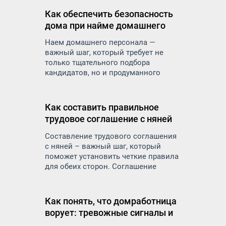
эмоциональное состояние. Как же
Как обеспечить безопасность
правильно подойти к подбору няни и
дома при найме домашнего
на что обратить внимание, чтобы
персонала
найти надежного и
Наем домашнего персонала —
квалифицированного специалиста.
важный шаг, который требует не
только тщательного подбора
кандидатов, но и продуманного
подхода к вопросам безопасности. В
дом приходят посторонние люди:
няни, домработницы, сиделки,
Как составить правильное
повара — и вы доверяете им самое
трудовое соглашение с няней
ценное: детей, пожилых родителей,
личные вещи и пространство.
Составление трудового соглашения
с няней – важный шаг, который
поможет установить четкие правила
для обеих сторон. Соглашение
защитит права и обязанности как
работодателя, так и работника и
минимизирует риск недоразумений
Как понять, что домработница
и конфликтов в будущем
ворует: тревожные сигналы и
меры предосторожности