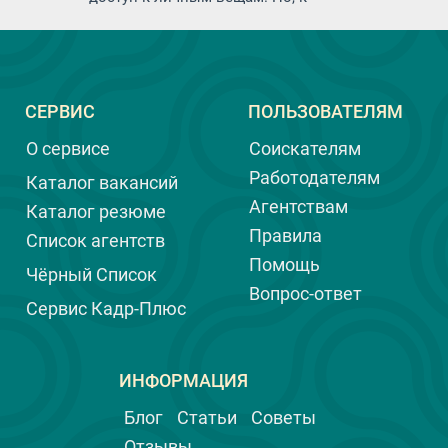
сожалению, иногда возникают
ситуации, когда доверие не
оправдывается. Воровство со
стороны домашнего персонала — это
неприятная и очень деликатная тема,
СЕРВИС
ПОЛЬЗОВАТЕЛЯМ
которую многие предпочитают не
обсуждать. И тем не менее, важно
О сервисе
Соискателям
быть осведомленным и уметь
распознавать тревожные сигналы,
Работодателям
Каталог вакансий
чтобы вовремя принять меры, а ещё
Агентствам
Каталог резюме
лучше, предотвратить воровство.
Правила
Список агентств
Помощь
Чёрный Список
Вопрос-ответ
Сервис Кадр-Плюс
ИНФОРМАЦИЯ
Блог
Статьи
Советы
Отзывы