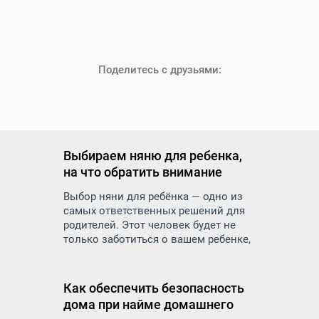
Поделитесь с друзьями:
Выбираем няню для ребенка,
на что обратить внимание
Выбор няни для ребёнка — одно из
самых ответственных решений для
родителей. Этот человек будет не
только заботиться о вашем ребенке,
но и оказывать влияние на его
развитие, воспитание и
эмоциональное состояние. Как же
Как обеспечить безопасность
правильно подойти к подбору няни и
дома при найме домашнего
на что обратить внимание, чтобы