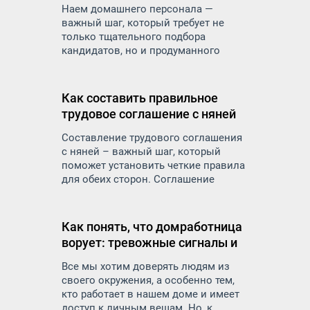
персонала
найти надежного и
Наем домашнего персонала —
квалифицированного специалиста.
важный шаг, который требует не
только тщательного подбора
кандидатов, но и продуманного
подхода к вопросам безопасности. В
дом приходят посторонние люди:
няни, домработницы, сиделки,
Как составить правильное
повара — и вы доверяете им самое
трудовое соглашение с няней
ценное: детей, пожилых родителей,
личные вещи и пространство.
Составление трудового соглашения
с няней – важный шаг, который
поможет установить четкие правила
для обеих сторон. Соглашение
защитит права и обязанности как
работодателя, так и работника и
минимизирует риск недоразумений
Как понять, что домработница
и конфликтов в будущем
ворует: тревожные сигналы и
меры предосторожности
Все мы хотим доверять людям из
своего окружения, а особенно тем,
кто работает в нашем доме и имеет
доступ к личным вещам. Но, к