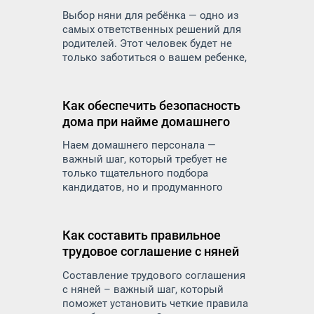
Выбор няни для ребёнка — одно из
самых ответственных решений для
родителей. Этот человек будет не
только заботиться о вашем ребенке,
но и оказывать влияние на его
развитие, воспитание и
эмоциональное состояние. Как же
Как обеспечить безопасность
правильно подойти к подбору няни и
дома при найме домашнего
на что обратить внимание, чтобы
персонала
найти надежного и
Наем домашнего персонала —
квалифицированного специалиста.
важный шаг, который требует не
только тщательного подбора
кандидатов, но и продуманного
подхода к вопросам безопасности. В
дом приходят посторонние люди:
няни, домработницы, сиделки,
Как составить правильное
повара — и вы доверяете им самое
трудовое соглашение с няней
ценное: детей, пожилых родителей,
личные вещи и пространство.
Составление трудового соглашения
с няней – важный шаг, который
поможет установить четкие правила