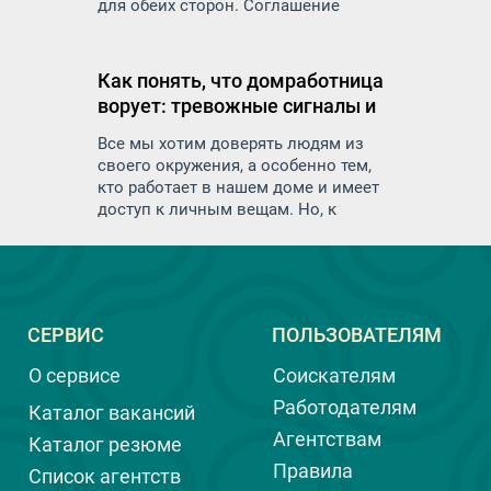
для обеих сторон. Соглашение
защитит права и обязанности как
работодателя, так и работника и
минимизирует риск недоразумений
Как понять, что домработница
и конфликтов в будущем
ворует: тревожные сигналы и
меры предосторожности
Все мы хотим доверять людям из
своего окружения, а особенно тем,
кто работает в нашем доме и имеет
доступ к личным вещам. Но, к
сожалению, иногда возникают
ситуации, когда доверие не
оправдывается. Воровство со
стороны домашнего персонала — это
неприятная и очень деликатная тема,
СЕРВИС
ПОЛЬЗОВАТЕЛЯМ
которую многие предпочитают не
обсуждать. И тем не менее, важно
О сервисе
Соискателям
быть осведомленным и уметь
распознавать тревожные сигналы,
Работодателям
Каталог вакансий
чтобы вовремя принять меры, а ещё
Агентствам
Каталог резюме
лучше, предотвратить воровство.
Правила
Список агентств