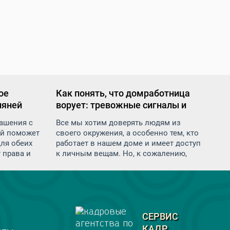
ое
Как понять, что домработница
няней
ворует: тревожные сигналы и
меры предосторожности
ашения с
Все мы хотим доверять людям из
ый поможет
своего окружения, а особенно тем, кто
для обеих
работает в нашем доме и имеет доступ
 права и
к личным вещам. Но, к сожалению,
я, так и
иногда возникают ситуации, когда
иск
доверие не оправдывается. Воровство
в в
со стороны домашнего персонала —
это неприятная и очень деликатная
тема, которую многие предпочитают не
обсуждать. И тем не менее, важно быть
СЕРВИС
осведомленным и уметь распознавать
КАДР