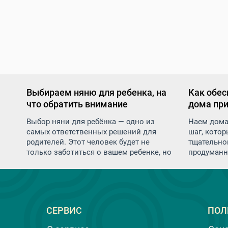
Выбираем няню для ребенка, на
Как обес
что обратить внимание
дома пр
персона
Выбор няни для ребёнка — одно из
Наем дома
самых ответственных решений для
шаг, котор
родителей. Этот человек будет не
тщательног
только заботиться о вашем ребенке, но
продуманн
и оказывать влияние на его развитие,
безопаснос
воспитание и эмоциональное
посторонн
состояние. Как же правильно подойти
домработн
к подбору няни и на что обратить
доверяете 
внимание, чтобы найти надежного и
пожилых р
СЕРВИС
ПОЛ
квалифицированного специалиста.
пространс