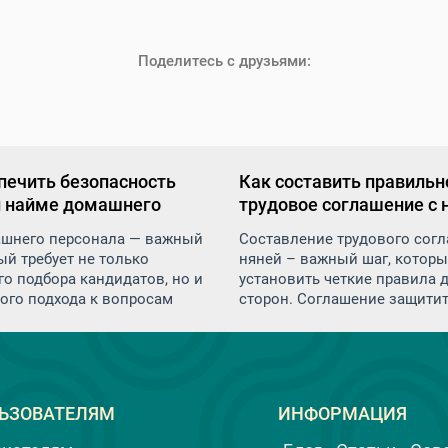
Поделитесь с друзьями:
печить безопасность
Как составить правильн
и найме домашнего
трудовое соглашение с 
ла
шнего персонала — важный
Составление трудового согл
ый требует не только
няней – важный шаг, котор
о подбора кандидатов, но и
установить четкие правила 
ого подхода к вопросам
сторон. Соглашение защитит
ти. В дом приходят
обязанности как работодател
ие люди: няни,
работника и минимизирует р
ицы, сиделки, повара — и вы
недоразумений и конфликто
им самое ценное: детей,
будущем
одителей, личные вещи и
ЬЗОВАТЕЛЯМ
ИНФОРМАЦИЯ
тво.