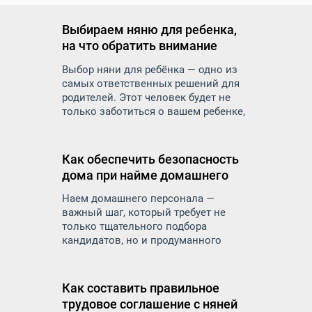
Выбираем няню для ребенка,
на что обратить внимание
Выбор няни для ребёнка — одно из
самых ответственных решений для
родителей. Этот человек будет не
только заботиться о вашем ребенке,
но и оказывать влияние на его
развитие, воспитание и
эмоциональное состояние. Как же
Как обеспечить безопасность
правильно подойти к подбору няни и
дома при найме домашнего
на что обратить внимание, чтобы
персонала
найти надежного и
Наем домашнего персонала —
квалифицированного специалиста.
важный шаг, который требует не
только тщательного подбора
кандидатов, но и продуманного
подхода к вопросам безопасности. В
дом приходят посторонние люди:
няни, домработницы, сиделки,
Как составить правильное
повара — и вы доверяете им самое
трудовое соглашение с няней
ценное: детей, пожилых родителей,