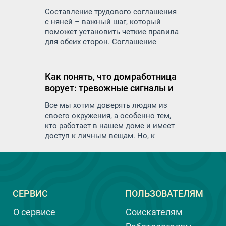
личные вещи и пространство.
Составление трудового соглашения
с няней – важный шаг, который
поможет установить четкие правила
для обеих сторон. Соглашение
защитит права и обязанности как
работодателя, так и работника и
минимизирует риск недоразумений
Как понять, что домработница
и конфликтов в будущем
ворует: тревожные сигналы и
меры предосторожности
Все мы хотим доверять людям из
своего окружения, а особенно тем,
кто работает в нашем доме и имеет
доступ к личным вещам. Но, к
сожалению, иногда возникают
ситуации, когда доверие не
оправдывается. Воровство со
стороны домашнего персонала — это
неприятная и очень деликатная тема,
СЕРВИС
ПОЛЬЗОВАТЕЛЯМ
которую многие предпочитают не
обсуждать. И тем не менее, важно
О сервисе
Соискателям
быть осведомленным и уметь