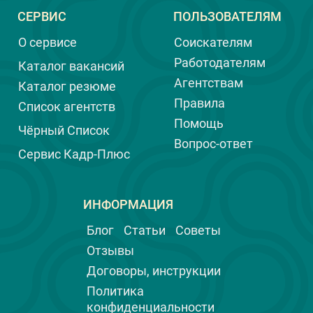
неприятная и очень деликатная тема,
СЕРВИС
ПОЛЬЗОВАТЕЛЯМ
которую многие предпочитают не
обсуждать. И тем не менее, важно
О сервисе
Соискателям
быть осведомленным и уметь
распознавать тревожные сигналы,
Работодателям
Каталог вакансий
чтобы вовремя принять меры, а ещё
Агентствам
Каталог резюме
лучше, предотвратить воровство.
Правила
Список агентств
Помощь
Чёрный Список
Вопрос-ответ
Сервис Кадр-Плюс
ИНФОРМАЦИЯ
Блог
Статьи
Советы
Отзывы
Договоры, инструкции
Политика
конфиденциальности