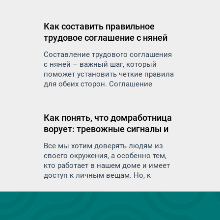
подхода к вопросам безопасности. В
дом приходят посторонние люди:
няни, домработницы, сиделки,
Как составить правильное
повара — и вы доверяете им самое
трудовое соглашение с няней
ценное: детей, пожилых родителей,
личные вещи и пространство.
Составление трудового соглашения
с няней – важный шаг, который
поможет установить четкие правила
для обеих сторон. Соглашение
защитит права и обязанности как
работодателя, так и работника и
минимизирует риск недоразумений
Как понять, что домработница
и конфликтов в будущем
ворует: тревожные сигналы и
меры предосторожности
Все мы хотим доверять людям из
своего окружения, а особенно тем,
кто работает в нашем доме и имеет
доступ к личным вещам. Но, к
сожалению, иногда возникают
ситуации, когда доверие не
оправдывается. Воровство со
стороны домашнего персонала — это