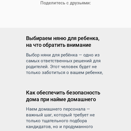
Поделитесь с друзьями:
Выбираем няню для ребенка,
на что обратить внимание
Выбор няни для ребёнка — одно из
самых ответственных решений для
родителей. Этот человек будет не
только заботиться о вашем ребенке,
но и оказывать влияние на его
развитие, воспитание и
эмоциональное состояние. Как же
Как обеспечить безопасность
правильно подойти к подбору няни и
дома при найме домашнего
на что обратить внимание, чтобы
персонала
найти надежного и
Наем домашнего персонала —
квалифицированного специалиста.
важный шаг, который требует не
только тщательного подбора
кандидатов, но и продуманного