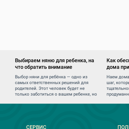
Выбираем няню для ребенка, на
Как обес
что обратить внимание
дома пр
персона
Выбор няни для ребёнка — одно из
Наем дома
самых ответственных решений для
шаг, котор
родителей. Этот человек будет не
тщательног
только заботиться о вашем ребенке, но
продуманн
и оказывать влияние на его развитие,
безопаснос
воспитание и эмоциональное
посторонн
состояние. Как же правильно подойти
домработн
к подбору няни и на что обратить
доверяете 
внимание, чтобы найти надежного и
пожилых р
СЕРВИС
ПОЛ
квалифицированного специалиста.
пространс