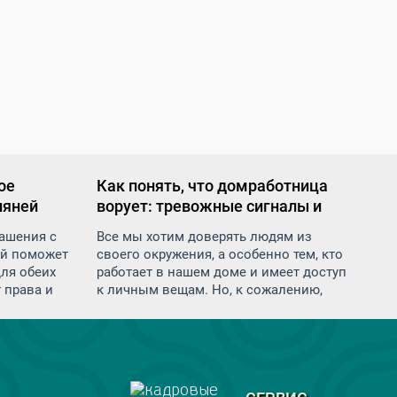
ое
Как понять, что домработница
няней
ворует: тревожные сигналы и
меры предосторожности
ашения с
Все мы хотим доверять людям из
ый поможет
своего окружения, а особенно тем, кто
для обеих
работает в нашем доме и имеет доступ
 права и
к личным вещам. Но, к сожалению,
я, так и
иногда возникают ситуации, когда
иск
доверие не оправдывается. Воровство
в в
со стороны домашнего персонала —
это неприятная и очень деликатная
тема, которую многие предпочитают не
обсуждать. И тем не менее, важно быть