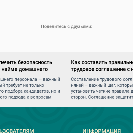
Поделитесь с друзьями:
печить безопасность
Как составить правильн
и найме домашнего
трудовое соглашение с 
ла
шнего персонала — важный
Составление трудового согл
ый требует не только
няней – важный шаг, котор
о подбора кандидатов, но и
установить четкие правила 
ого подхода к вопросам
сторон. Соглашение защитит
ти. В дом приходят
обязанности как работодател
ие люди: няни,
работника и минимизирует р
ицы, сиделки, повара — и вы
недоразумений и конфликто
им самое ценное: детей,
будущем
одителей, личные вещи и
ЬЗОВАТЕЛЯМ
ИНФОРМАЦИЯ
тво.